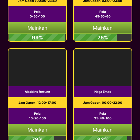
Jam Gacor : 00:00-23:59
Jam Gacor : 03:00-23:59
Pola
Pola
0-50-100
45-50-60
Mainkan
Mainkan
99%
75%
Aladdins fortune
Naga Emas
Jam Gacor : 12:00-17:00
Jam Gacor : 00:00-22:00
Pola
Pola
10-20-100
35-40-100
Mainkan
Mainkan
79%
93%