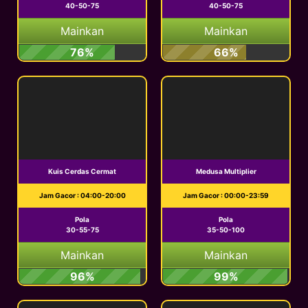
40-50-75
40-50-75
Mainkan
Mainkan
76%
66%
Kuis Cerdas Cermat
Medusa Multiplier
Jam Gacor : 04:00-20:00
Jam Gacor : 00:00-23:59
Pola
Pola
30-55-75
35-50-100
Mainkan
Mainkan
96%
99%