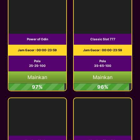
Power of Odin
Classic Slot 777
Jam Gacor : 00:00-23:59
Jam Gacor : 00:00-23:59
Pola
Pola
25-25-100
35-65-100
Mainkan
Mainkan
97%
96%