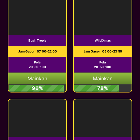
Buah Tropis
Wild Xmas
Jam Gacor : 07:00-22:00
Jam Gacor : 05:00-23:59
Pola
Pola
20-50-100
20-50-100
Mainkan
Mainkan
96%
78%