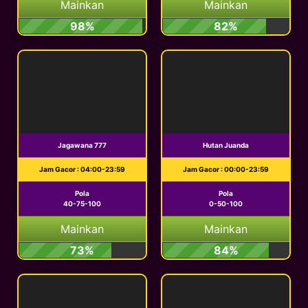
Mainkan
Mainkan
98%
82%
Jagawana 777
Hutan Juanda
Jam Gacor : 04:00-23:59
Jam Gacor : 00:00-23:59
Pola
Pola
40-75-100
0-50-100
Mainkan
Mainkan
73%
84%