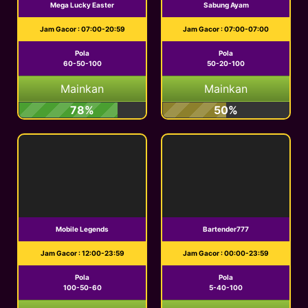
Mega Lucky Easter
Sabung Ayam
Jam Gacor : 07:00-20:59
Jam Gacor : 07:00-07:00
Pola
Pola
60-50-100
50-20-100
Mainkan
Mainkan
78%
50%
Mobile Legends
Bartender777
Jam Gacor : 12:00-23:59
Jam Gacor : 00:00-23:59
Pola
Pola
100-50-60
5-40-100