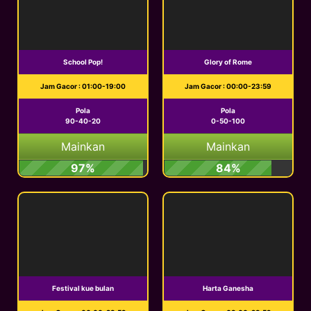
School Pop!
Glory of Rome
Jam Gacor : 01:00-19:00
Jam Gacor : 00:00-23:59
Pola
Pola
90-40-20
0-50-100
Mainkan
Mainkan
97%
84%
Festival kue bulan
Harta Ganesha