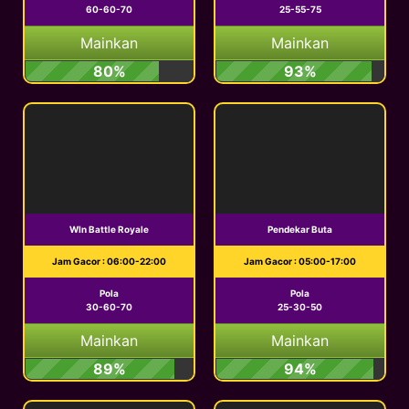
60-60-70
25-55-75
Mainkan
Mainkan
80%
93%
WIn Battle Royale
Pendekar Buta
Jam Gacor : 06:00-22:00
Jam Gacor : 05:00-17:00
Pola
Pola
30-60-70
25-30-50
Mainkan
Mainkan
89%
94%