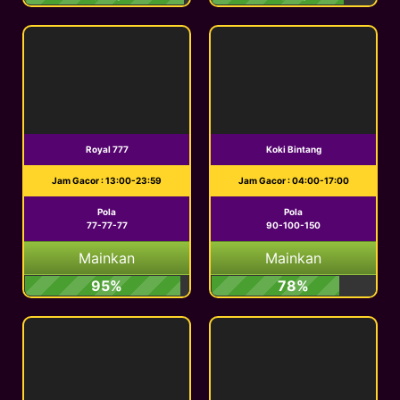
Royal 777
Koki Bintang
Jam Gacor : 13:00-23:59
Jam Gacor : 04:00-17:00
Pola
Pola
77-77-77
90-100-150
Mainkan
Mainkan
95%
78%