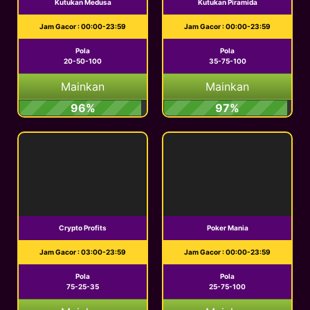
Kutukan Medusa
Kutukan Piramida
Jam Gacor : 00:00-23:59
Jam Gacor : 00:00-23:59
Pola
Pola
20-50-100
35-75-100
Mainkan
Mainkan
96%
97%
Crypto Profits
Poker Mania
Jam Gacor : 03:00-23:59
Jam Gacor : 00:00-23:59
Pola
Pola
75-25-35
25-75-100