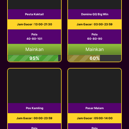
Pesta Koktail
Domino QQ Big Win
Jam Gacor : 13:00-21:30
Jam Gacor : 03:00-23:59
Pola
Pola
40-80-101
60-80-90
Mainkan
Mainkan
95%
60%
Pos Kamling
Pasar Malam
Jam Gacor : 00:00-23:59
Jam Gacor : 05:00-14:00
Pola
Pola