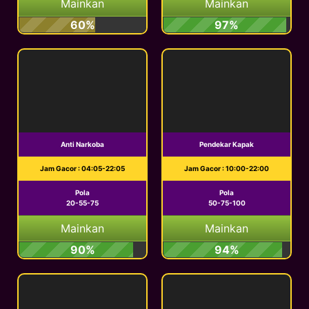
Mainkan
Mainkan
60%
97%
Anti Narkoba
Pendekar Kapak
Jam Gacor : 04:05-22:05
Jam Gacor : 10:00-22:00
Pola
Pola
20-55-75
50-75-100
Mainkan
Mainkan
90%
94%